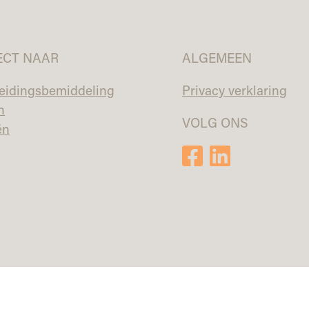
ECT NAAR
ALGEMEEN
eidingsbemiddeling
Privacy verklaring
n
VOLG ONS
ën