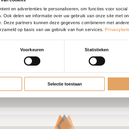
ent en advertenties te personaliseren, om functies voor social
. Ook delen we informatie over uw gebruik van onze site met on
e. Deze partners kunnen deze gegevens combineren met andere i
ie is onbetaalbaar’
verzameld op basis van uw gebruik van hun services.
Privacybel
tner besloten te gaan scheiden. De koek was op in hu
Voorkeuren
Statistieken
en, koos het stel voor scheidingsbemiddeling via Li
…]
Selectie toestaan