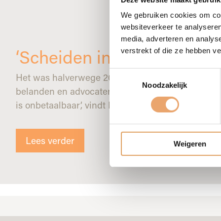
We gebruiken cookies om cont
websiteverkeer te analyseren
media, adverteren en analys
‘Scheiden in goede harmon
verstrekt of die ze hebben 
Toestemmingsselectie
Het was halverwege 2013 toen Lisette en haar par
Noodzakelijk
belanden en advocaten in de armen te hoeven nem
is onbetaalbaar’, vindt Lisette. Eén bemiddelaar [
Lees verder
Weigeren