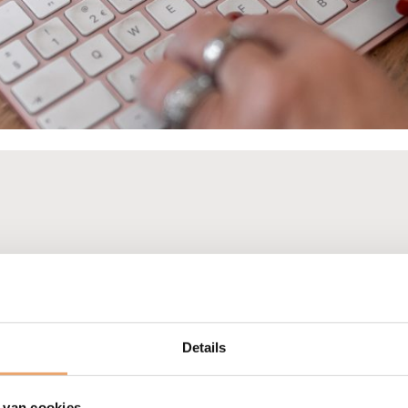
 staat elke week een kolom van een notaris.
Details
 van cookies