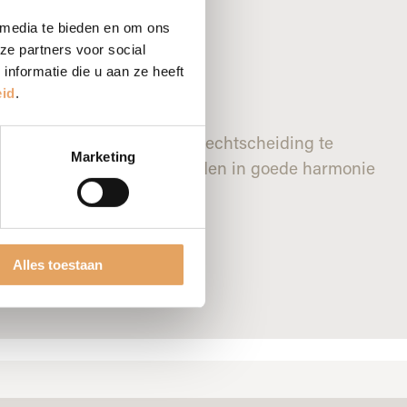
 media te bieden en om ons
ze partners voor social
nformatie die u aan ze heeft
eid
.
n relatie. Om niet in een vechtscheiding te
Marketing
ana de Ruiter. ‘Want scheiden in goede harmonie
Alles toestaan