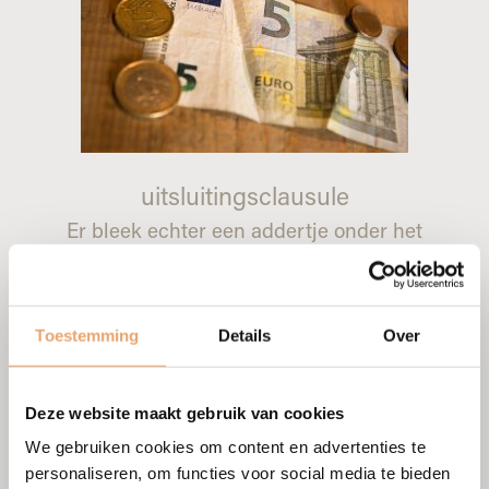
uitsluitingsclausule
Er bleek echter een addertje onder het
gras te zitten…
De ouders van de vrouw hadden in hun
testament een uitsluitingsclausule laten
Toestemming
Details
Over
opnemen.
Dat betekent dat de man geen aanspraak
kan maken op de erfenis van de vrouw.
Deze website maakt gebruik van cookies
Het erfdeel van de vrouw blijft dus
We gebruiken cookies om content en advertenties te
volledig bij haar.
personaliseren, om functies voor social media te bieden