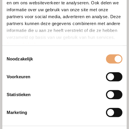
en om ons websiteverkeer te analyseren. Ook delen we
Dit terwijl de man zijn erfenis zal moeten
informatie over uw gebruik van onze site met onze
delen omdat deze wel in de gemeenschap
partners voor social media, adverteren en analyse. Deze
van goederen valt.
partners kunnen deze gegevens combineren met andere
informatie die u aan ze heeft verstrekt of die ze hebben
Van redelijke scheiding naar
verzameld op basis van uw gebruik van hun services.
vechtscheiding
Privacybeleid
.
Het is wellicht oneerlijk en zeker niet
Toestemmingsselectie
zoals zij het zelf hadden bedacht maar zo
Noodzakelijk
is de wet.
Het evenwicht tussen de echtelieden
Voorkeuren
raakt dusdanig verstoord dat de mediator
aan de kant wordt gezet.
Statistieken
Twee advocaten komen er voor in de
plaats.
Marketing
Wederzijdse brieven, dwangbevelen en
aanmaningen volgen elkaar op.